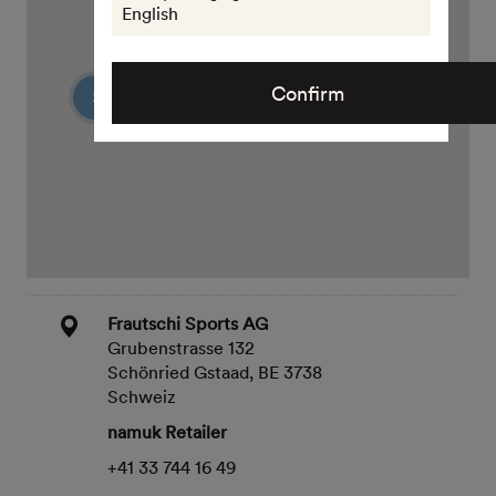
English
49
Confirm
2
Frautschi Sports AG
Grubenstrasse 132
Schönried Gstaad, BE 3738
Schweiz
namuk Retailer
+41 33 744 16 49