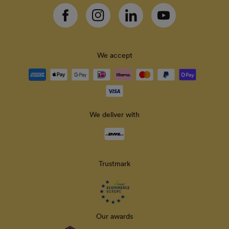
Facebook
Instagram
Linkedin
YouTube
We accept
Payment
methods
accepted
We deliver with
Delivery
methods
Trustmark
Our awards