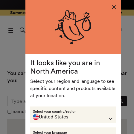
4.8
/ 5
3,239
Reviews
Skip to
0
Summer Special - Single items up to 50% discounted 🔥
content
pen
items
art
0
rawer
Open
items
Log
cart
in
drawe
Store Locator
It looks like you are in
North America
You can find namuk products in these stores near
you:
Select your region and language to see
specific content and products available
at your location.
namuk Retailer
namuk Test Center
Select your country/region
United States
Select your language