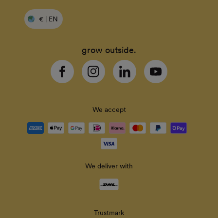
€ | EN
grow outside.
Facebook
Instagram
Linkedin
YouTube
We accept
Payment
methods
accepted
We deliver with
Delivery
methods
Trustmark