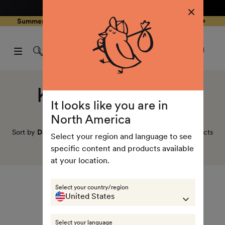
4.8
/ 5
3,239
Reviews
Skip to
0
Summer Special - Single items up to 50% discounted 🔥
content
pen
items
art
0
rawer
Open
items
Log
cart
in
drawe
Collection:
Kids fleece vests
It looks like you are in
North America
Sort by
Date, new to old
0
products
Select your region and language to see
specific content and products available
No products found
at your location.
Select your country/region
United States
Use fewer filters or
clear all
Select your language