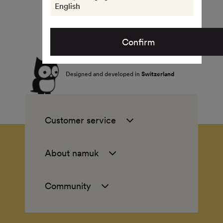
English
Confirm
Designed and developed in
Switzerland
Customer service
About namuk
Community